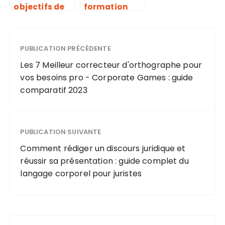
objectifs de
formation
la formation
par un
Facebook Ads
conseil
?
régional : le
PUBLICATION PRÉCÉDENTE
guide
complet pour
Les 7 Meilleur correcteur d'orthographe pour
réussir votre
vos besoins pro - Corporate Games : guide
demande
comparatif 2023
PUBLICATION SUIVANTE
Comment rédiger un discours juridique et
réussir sa présentation : guide complet du
langage corporel pour juristes