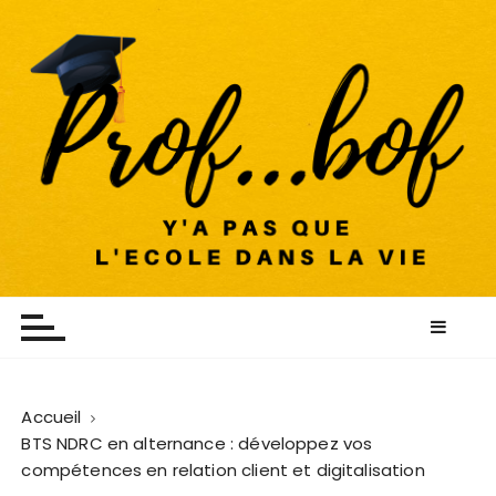
P
a
s
s
e
r
a
u
c
o
Profbof
ÉDUQUER AVEC PASSION
n
t
e
n
u
Accueil
BTS NDRC en alternance : développez vos
compétences en relation client et digitalisation