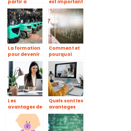
partir a
est important
l’etranger au
de se former
cours de ses
etudes ?
La formation
Comment et
pour devenir
pourquoi
cariste de
devenir
catégorie 3
professeur
des écoles ?
Les
Quels sont les
avantages de
avantages
la
des cours en
certification
visioconferen
Scrum Master
ce ?