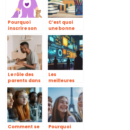
Pourquoi
C’est quoi
inscrire son
une bonne
enfant dans
éducation ?
une creche
sensorielle ?
Le rôle des
Les
parents dans
meilleures
le
formations
développeme
en big data
nt et la
pour
performance
dynamiser
scolaire de
votre carrière
leurs enfants
Comment se
Pourquoi