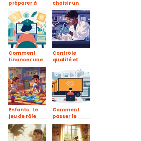
préparer à
choisir un
une carrière
séjour
dans la
linguistique
transition
en immersion
énergétique
pour
grâce aux
adolescents
formations
en France ?
enov
Comment
Contrôle
financer une
qualité et
formation en
traçabilité :
ligne :
Les
solutions et
responsabilit
alternatives
és du
disponibles
Technicien de
Laboratoire
Medical
Enfants : Le
Comment
jeu de rôle
passer le
éducatif
permis poids
Maîtresse à
lourds grâce
domicile de
au CPF et