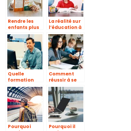
Rendre les
La réalité sur
enfants plus
l’éducation à
intelligents
la maison
par
pendant le
l’éducation
confinement
Quelle
Comment
formation
réussir à se
pour devenir
réorienter
développeur
professionnel
informatique
lement ?
?
Pourquoi
Pourquoi il