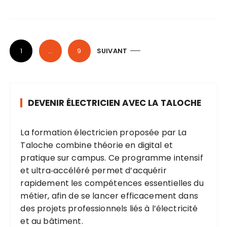
P
1
…
9
SUIVANT
a
g
i
DEVENIR ÉLECTRICIEN AVEC LA TALOCHE
n
a
La
formation électricien
proposée par La
t
Taloche combine théorie en digital et
i
pratique sur campus. Ce programme intensif
o
et ultra‑accéléré permet d’acquérir
n
rapidement les compétences essentielles du
métier, afin de se lancer efficacement dans
d
des projets professionnels liés à l’électricité
e
et au bâtiment.