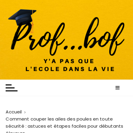
P
a
s
s
e
r
a
u
c
o
Profbof
ÉDUQUER AVEC PASSION
n
t
e
n
u
Accueil
Comment couper les ailes des poules en toute
sécurité : astuces et étapes faciles pour débutants