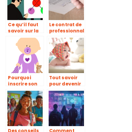
dans votre
CV ?
Ce qu’il faut
Le contrat de
savoir sur la
professionnal
carte
isation : de
heuristique
quoi il est
question ?
Pourquoi
Tout savoir
inscrire son
pour devenir
enfant dans
coach
une creche
sommeil
sensorielle ?
bebe
Des conseils
Comment