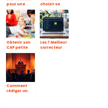
pour une
choisir sa
rentrée pleine
spécialisatio
d’énergie
n dans
l’intelligence
artificielle
pour une
carrière
prometteuse
Obtenir son
Les 7 Meilleur
CAP petite
correcteur
enfance
d’orthograph
grâce à la
e pour vos
validation
besoins pro –
des acquis
Corporate
Games : guide
comparatif
2023
Comment
rédiger un
discours
juridique et
réussir sa