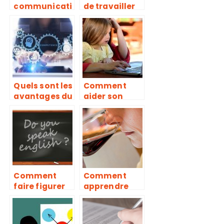
communicati
de travailler
on : un
dans le
secteur
secteur du
d’avenir qui
commerce ?
ne cesse de
recruter
Quels sont les
Comment
avantages du
aider son
Compte
enfant pour
Personnel de
les devoirs de
Formation ?
maison
Comment
Comment
faire figurer
apprendre
les
l’oenologie ?
competences
linguistiques