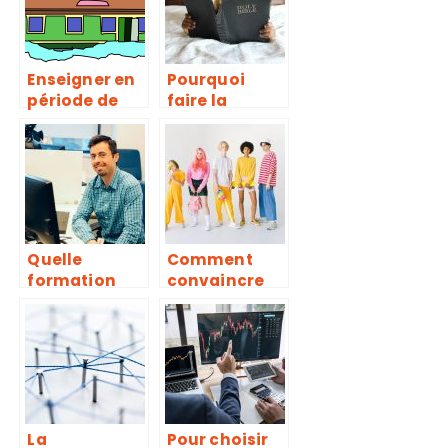
Enseigner en
Pourquoi
période de
faire la
confinement
lecture à ses
nos enfants à
enfants?
la maison.
Quelle
Comment
formation
convaincre
pour devenir
votre enfant
développeur
de participer
informatique
à un séjour
?
linguistique ?
La
Pour choisir