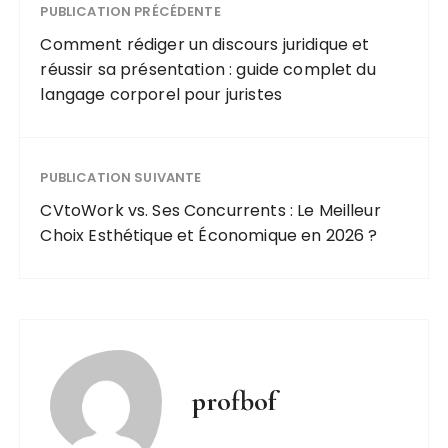
présentation :
PUBLICATION PRÉCÉDENTE
guide
Comment rédiger un discours juridique et
complet du
réussir sa présentation : guide complet du
langage
langage corporel pour juristes
corporel pour
juristes
PUBLICATION SUIVANTE
CVtoWork vs. Ses Concurrents : Le Meilleur
Choix Esthétique et Économique en 2026 ?
profbof